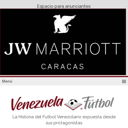
Espacio para anunciantes:
Menú
Venezuela
La Historia del Futbol Venezolano expuesta desde
Futbol
sus protagonistas