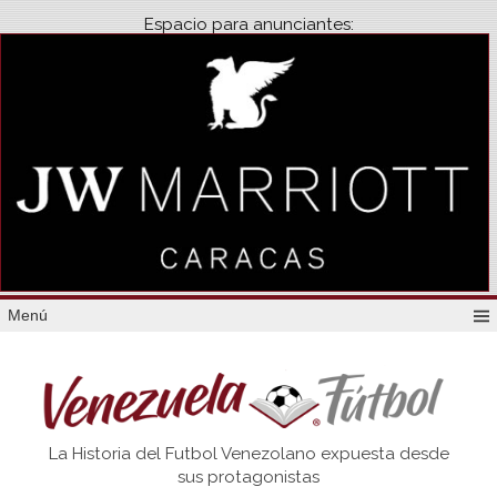
Espacio para anunciantes:
Menú
Venezuela
La Historia del Futbol Venezolano expuesta desde
Futbol
sus protagonistas