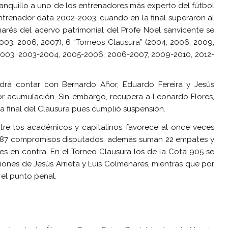
banquillo a uno de los entrenadores más experto del fútbol
entrenador data 2002-2003, cuando en la final superaron al
arés del acervo patrimonial del Profe Noel sanvicente se
003, 2006, 2007), 6 “Torneos Clausura” (2004, 2006, 2009,
2-2003, 2003-2004, 2005-2006, 2006-2007, 2009-2010, 2012-
drá contar con Bernardo Añor, Eduardo Fereira y Jesús
or acumulación. Sin embargo, recupera a Leonardo Flores,
la final del Clausura pues cumplió suspensión.
entre los académicos y capitalinos favorece al once veces
n 87 compromisos disputados, además suman 22 empates y
les en contra. En el Torneo Clausura los de la Cota 905 se
iones de Jesús Arrieta y Luis Colmenares, mientras que por
 el punto penal.