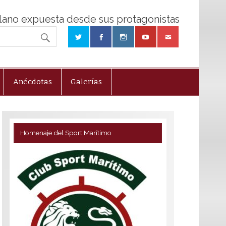
olano expuesta desde sus protagonistas
Anécdotas
Galerías
Homenaje del Sport Marítimo