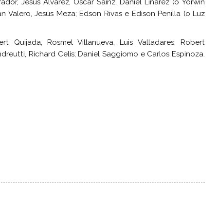
dor, Jesús Álvarez, Oscar Sainz, Daniel Linárez (o Yorwin
ián Valero, Jesús Meza; Edson Rivas e Edison Penilla (o Luz
rt Quijada, Rosmel Villanueva, Luis Valladares; Robert
reutti, Richard Celis; Daniel Saggiomo e Carlos Espinoza.