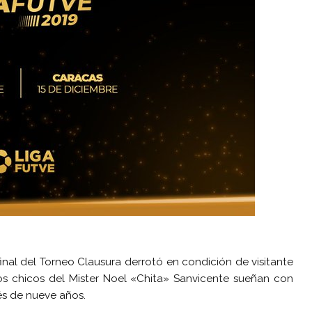
final del Torneo Clausura derrotó en condición de visitante
 Los chicos del Mister Noel «Chita» Sanvicente sueñan con
és de nueve años.