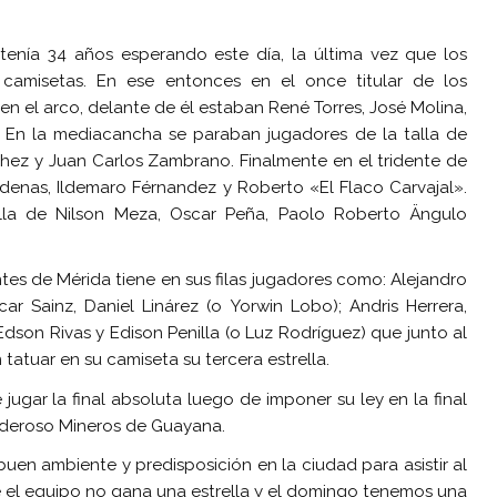
enía 34 años esperando este día, la última vez que los
 camisetas. En ese entonces en el once titular de los
en el arco, delante de él estaban René Torres, José Molina,
 En la mediacancha se paraban jugadores de la talla de
hez y Juan Carlos Zambrano. Finalmente en el tridente de
enas, Ildemaro Férnandez y Roberto «El Flaco Carvajal».
alla de Nilson Meza, Oscar Peña, Paolo Roberto Ängulo
ntes de Mérida tiene en sus filas jugadores como: Alejandro
ar Sainz, Daniel Linárez (o Yorwin Lobo); Andris Herrera,
 Edson Rivas y Edison Penilla (o Luz Rodríguez) que junto al
tatuar en su camiseta su tercera estrella.
jugar la final absoluta luego de imponer su ley en la final
oderoso Mineros de Guayana.
uen ambiente y predisposición en la ciudad para asistir al
el equipo no gana una estrella y el domingo tenemos una