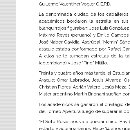
Guillermo Valentiner Vogler Q.E.P.D.
La denominada ciudad de los caballeros t
académicos bordaron la estrella en sus
blanquirrojos figuraban: José Luis González 
Máximo Reyes (peruano) y Emilio Campos.
José Nabor Gavidia, Asdrúbal “Memin” Sánc
ataque estaba conformado por Rafael Card
A ellos se le sumaban estrellas de la t
(colombiano) y José “Pino” Milillo.
Treinta y cuatro años más tarde, el Estudia
Araque; Omar Labrador, Jesús Álvarez, Osc
Christian Flores, Adrián Valero, Jesús Meza;
Mister argentino Martín Brignani sueñan con 
Los académicos se ganaron el privilegio de 
del Torneo Apertura luego de superar al p
“El Soto Rosas nos va a quedar chico. Hay b
estadio y acompañarnos. Hace 34 años que 