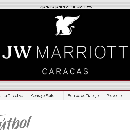
Espacio para anunciantes:
unta Directiva
Consejo Editorial
Equipo de Trabajo
Proyectos
Venezuela Futbo