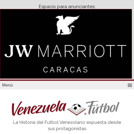
Espacio para anunciantes:
Menú
Venezuela
La Historia del Futbol Venezolano expuesta desde
Futbol
sus protagonistas