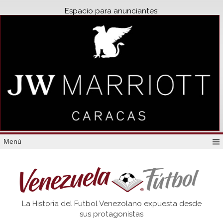
Espacio para anunciantes:
Menú
Venezuela
La Historia del Futbol Venezolano expuesta desde
Futbol
sus protagonistas