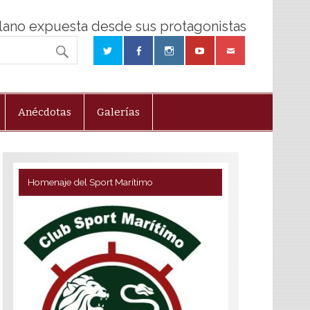
olano expuesta desde sus protagonistas
Anécdotas
Galerías
Homenaje del Sport Marítimo