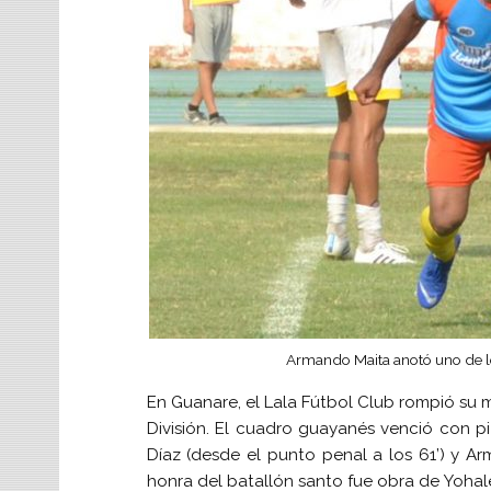
Armando Maita anotó uno de los
En Guanare, el Lala Fútbol Club rompió su ma
División. El cuadro guayanés venció con piz
Díaz (desde el punto penal a los 61’) y Arm
honra del batallón santo fue obra de Yohale