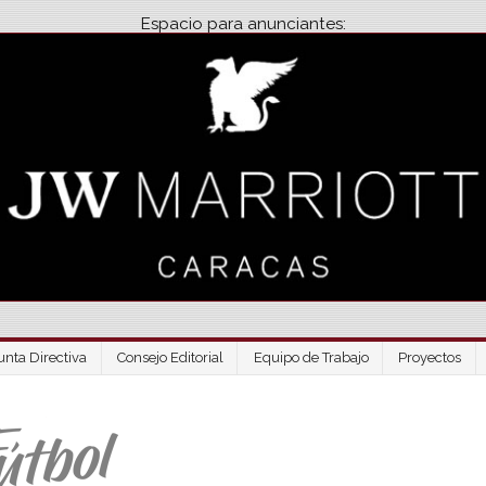
Espacio para anunciantes:
unta Directiva
Consejo Editorial
Equipo de Trabajo
Proyectos
Venezuela Futbo