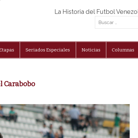
La Historia del Futbol Venez
Etapas
Seriados Especiales
Noticias
Columnas
el Carabobo