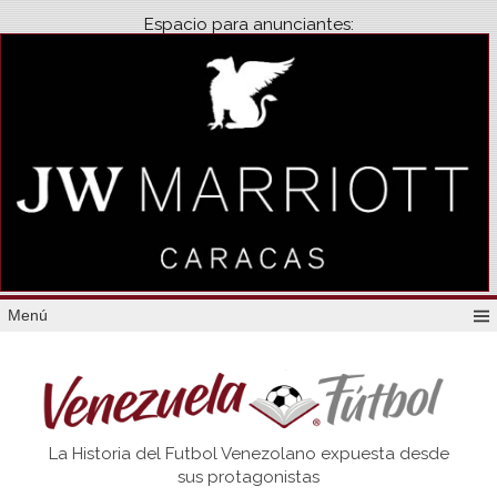
Espacio para anunciantes:
Menú
Venezuela
La Historia del Futbol Venezolano expuesta desde
Futbol
sus protagonistas