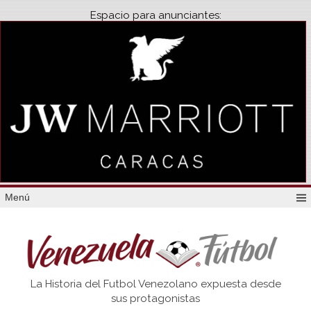
Espacio para anunciantes:
Menú
Venezuela
La Historia del Futbol Venezolano expuesta desde
Futbol
sus protagonistas