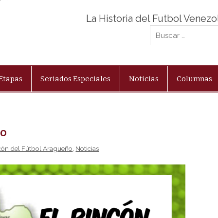
La Historia del Futbol Venez
Etapas
Seriados Especiales
Noticias
Columnas
ño
cón del Fútbol Aragueño
,
Noticias