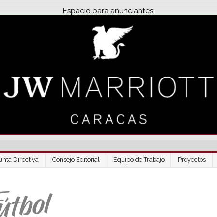
Espacio para anunciantes:
unta Directiva
Consejo Editorial
Equipo de Trabajo
Proyectos
Venezuela Futbo