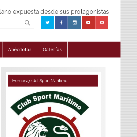
olano expuesta desde sus protagonistas
Anécdotas
Galerías
Homenaje del Sport Marítimo