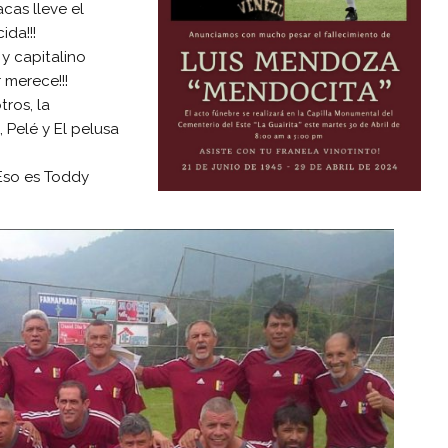
cas lleve el
da!!!
y capitalino
 merece!!!
ros, la
 Pelé y El pelusa
 Eso es Toddy