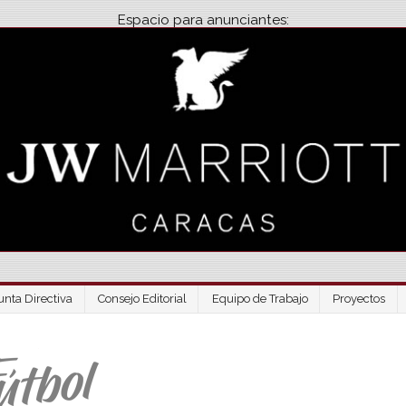
Espacio para anunciantes:
unta Directiva
Consejo Editorial
Equipo de Trabajo
Proyectos
Venezuela Futbo