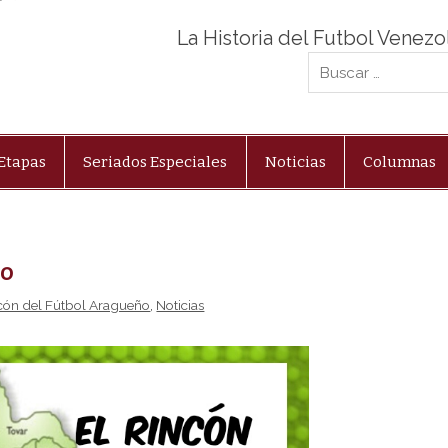
La Historia del Futbol Venez
Etapas
Seriados Especiales
Noticias
Columnas
ño
ncón del Fútbol Aragueño
,
Noticias