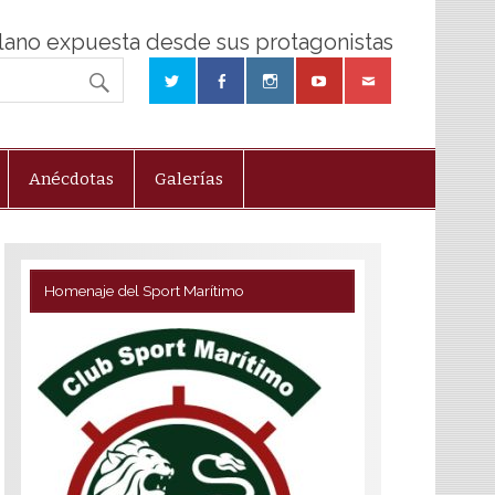
olano expuesta desde sus protagonistas
Anécdotas
Galerías
Homenaje del Sport Marítimo