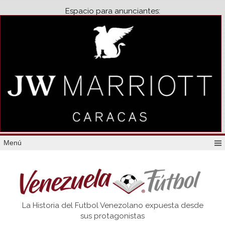
Espacio para anunciantes:
Menú
Venezuela
La Historia del Futbol Venezolano expuesta desde
Futbol
sus protagonistas