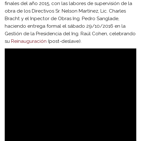
finales del año 2015, con las labores de supervisión de la
obra de los Directivos Sr. Nelson Martínez, Lic. Charles
Bracht y el Inpector de Obras Ing. Pedro Sanglade,
haciendo entrega formal el sábado 29/10/2016 en la
Gestión de la Presidencia del Ing. Raúl Cohen, celebrando
su
Reinauguración
(post-deslave).