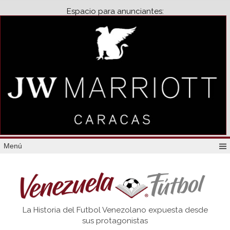
Espacio para anunciantes:
Menú
Venezuela
La Historia del Futbol Venezolano expuesta desde
Futbol
sus protagonistas