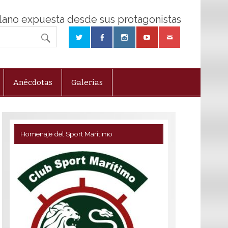
olano expuesta desde sus protagonistas
Anécdotas
Galerías
Homenaje del Sport Marítimo