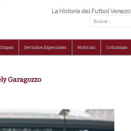
La Historia del Futbol Venez
Etapas
Seriados Especiales
Noticias
Columnas
ely Garagozzo