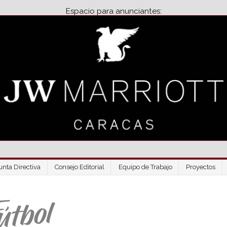
Espacio para anunciantes:
unta Directiva
Consejo Editorial
Equipo de Trabajo
Proyectos
Venezuela Futbo