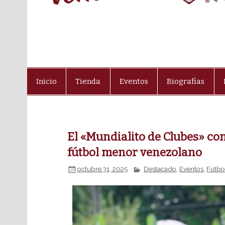
Inicio
Tienda
Eventos
Biografías
El «Mundialito de Clubes» con
fútbol menor venezolano
octubre 31, 2025
Destacado
,
Eventos
,
Fútbo