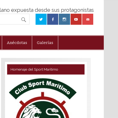
olano expuesta desde sus protagonistas
Anécdotas
Galerías
Homenaje del Sport Marítimo