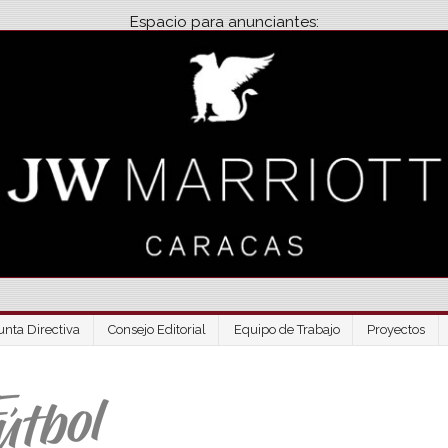
Espacio para anunciantes:
unta Directiva
Consejo Editorial
Equipo de Trabajo
Proyectos
Venezuela Futbo