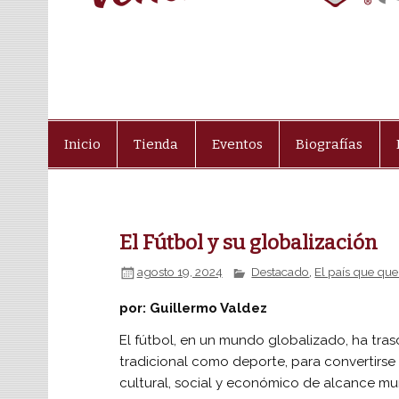
Inicio
Tienda
Eventos
Biografías
El Fútbol y su globalización
agosto 19, 2024
Destacado
,
El país que que
por: Guillermo Valdez
El fútbol, en un mundo globalizado, ha tras
tradicional como deporte, para convertirs
cultural, social y económico de alcance mun