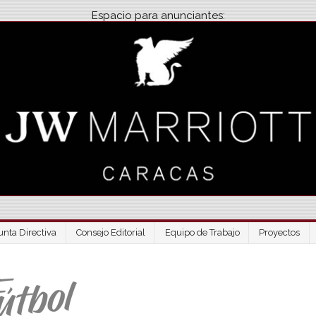
Espacio para anunciantes:
unta Directiva
Consejo Editorial
Equipo de Trabajo
Proyectos
Venezuela Futbo