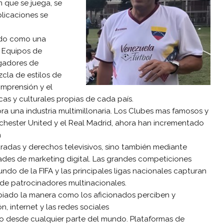
 que se juega, se
plicaciones se
vido como una
. Equipos de
ugadores de
cla de estilos de
omprensión y el
icas y culturales propias de cada país.
a una industria multimillonaria. Los Clubes mas famosos y
hester United y el Real Madrid, ahora han incrementado
n
tradas y derechos televisivos, sino también mediante
dades de marketing digital. Las grandes competiciones
o de la FIFA y las principales ligas nacionales capturan
 de patrocinadores multinacionales.
biado la manera como los aficionados perciben y
n, internet y las redes sociales
to desde cualquier parte del mundo. Plataformas de