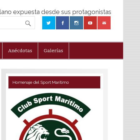
olano expuesta desde sus protagonistas
Anécdotas
Galerías
Homenaje del Sport Marítimo