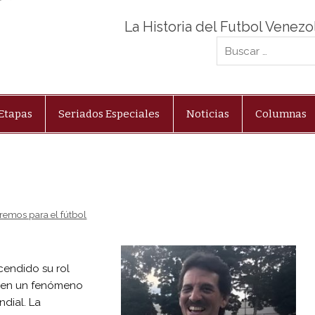
La Historia del Futbol Venez
Etapas
Seriados Especiales
Noticias
Columnas
remos para el fútbol
cendido su rol
e en un fenómeno
dial. La