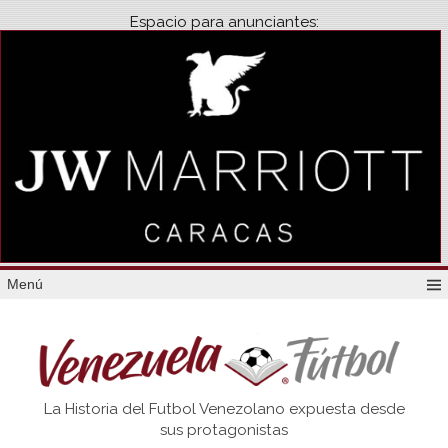
Espacio para anunciantes:
Menú
Venezuela
La Historia del Futbol Venezolano expuesta desde
Futbol
sus protagonistas