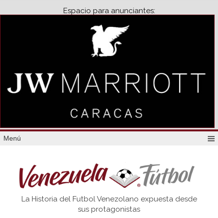
Espacio para anunciantes:
Menú
Venezuela
La Historia del Futbol Venezolano expuesta desde
Futbol
sus protagonistas