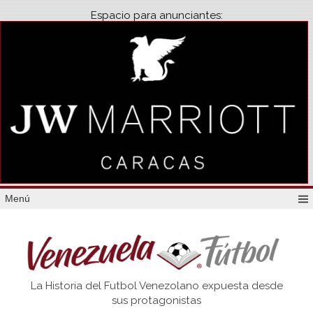
Espacio para anunciantes:
Menú
Venezuela
La Historia del Futbol Venezolano expuesta desde
Futbol
sus protagonistas