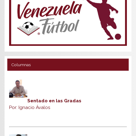
Columnas
Sentado en las Gradas
Por: Ignacio Ávalos