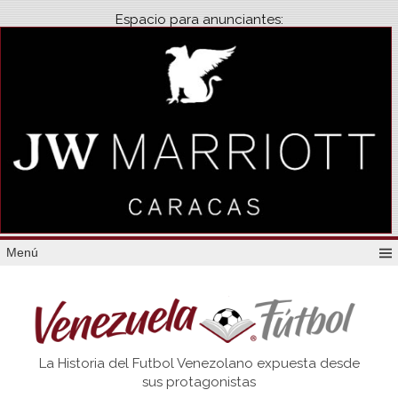
Espacio para anunciantes:
Menú
Venezuela
La Historia del Futbol Venezolano expuesta desde
Futbol
sus protagonistas