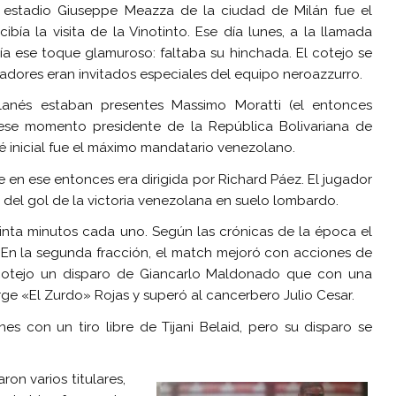
 estadio Giuseppe Meazza de la ciudad de Milán fue el
ibía la visita de la Vinotinto. Ese día lunes, a la llamada
enía ese toque glamuroso: faltaba su hinchada. El cotejo se
tadores eran invitados especiales del equipo neroazzurro.
ilanés estaban presentes Massimo Moratti (el entonces
 ese momento presidente de la República Bolivariana de
é inicial fue el máximo mandatario venezolano.
e en ese entonces era dirigida por Richard Páez. El jugador
 del gol de la victoria venezolana en suelo lombardo.
einta minutos cada uno. Según las crónicas de la época el
En la segunda fracción, el match mejoró con acciones de
 cotejo un disparo de Giancarlo Maldonado que con una
ge «El Zurdo» Rojas y superó al cancerbero Julio Cesar.
nes con un tiro libre de Tijani Belaid, pero su disparo se
aron varios titulares,