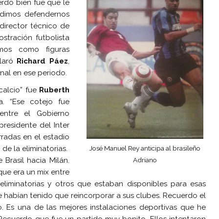
rdo bien fue que le
udimos defendernos
director técnico de
stración futbolista
mos como figuras
claró
Richard Páez
,
nal en ese periodo.
calcio” fue
Ruberth
. “Ese cotejo fue
entre el Gobierno
presidente del Inter
rradas en el estadio
José Manuel Rey anticipa al brasileño
 de la eliminatorias.
Adriano
Brasil hacia Milán.
ue era un mix entre
eliminatorias y otros que estaban disponibles para esas
 habían tenido que reincorporar a sus clubes. Recuerdo el
. Es una de las mejores instalaciones deportivas que he