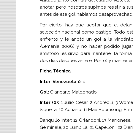
visitado junto con las del estadio Azteca.
anotar, pero nosotros supimos resistir a 
antes de ese gol habíamos desaprovechado
Por cierto, hay que acotar que el delan
selección nacional como castigo. Todo est
enfrentó y le anotó un gol a la vinotinto
Alemania 2006) y no haber podido jugar 
amistoso les sirvió para mantener la for
dos días después ante el Porto) y mantener 
Ficha Técnica
Inter-Venezuela 0-1
Gol:
Giancarlo Maldonado
Inter (0):
1 Julio Cesar, 2 Andreolli, 3 Wome, 
Siqueira, 10 Adriano, 11 Maa Boumsong. Ent
Banquillo Inter: 12 Orlandoni, 13 Marronese, 
Germinale, 20 Lumbilla, 21 Capelloni, 22 Diar