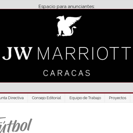
Espacio para anunciantes:
unta Directiva
Consejo Editorial
Equipo de Trabajo
Proyectos
Venezuela Futbo