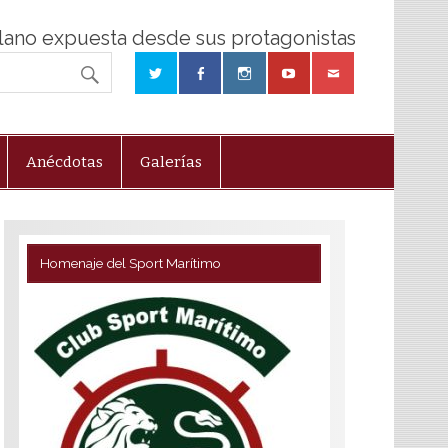
olano expuesta desde sus protagonistas
Anécdotas
Galerías
Homenaje del Sport Marítimo