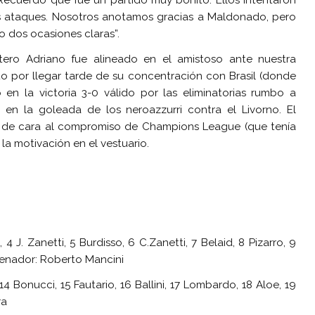
 Recuerdo que fue un partido muy bonito. Ellos intentaron
sus ataques. Nosotros anotamos gracias a Maldonado, pero
 dos ocasiones claras”.
tero Adriano fue alineado en el amistoso ante nuestra
o por llegar tarde de su concentración con Brasil (donde
 en la victoria 3-0 válido por las eliminatorias rumbo a
en la goleada de los neroazzurri contra el Livorno. El
ma de cara al compromiso de Champions League (que tenía
la motivación en el vestuario.
4 J. Zanetti, 5 Burdisso, 6 C.Zanetti, 7 Belaid, 8 Pizarro, 9
renador: Roberto Mancini
14 Bonucci, 15 Fautario, 16 Ballini, 17 Lombardo, 18 Aloe, 19
ra