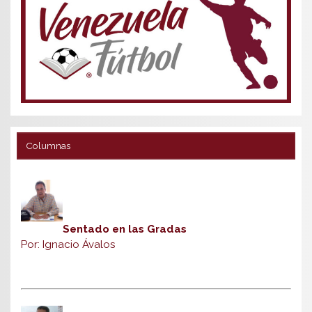
Columnas
Sentado en las Gradas
Por: Ignacio Ávalos