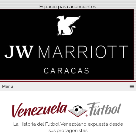
Espacio para anunciantes:
Menú
Venezuela
La Historia del Futbol Venezolano expuesta desde
Futbol
sus protagonistas