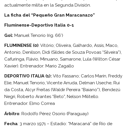
actualmente milita en la Segunda División.
La ficha del “Pequeño Gran Maracanazo”
Fluminense-Deportivo Italia 0-1
Gol:
Manuel Tenorio (rig. 66’)
FLUMINENSE (0)
: Vitório; Oliveira, Galhardo, Assis, Maco,
Antonio, Denilson, Didi (Sildes de Souza Povoas “Silveira”),
Cafuringa, Flávio, Minuano, Samarone, Lula (Wilton César
Xavier). Entrenador: Mario Zagallo
DEPORTIVO ITALIA (1):
Vito Fassano; Carlos Marín, Freddy
Elie, Manuel Tenorio, Vicente Arruda, Delman Useche, Rui
da Costa, Alcyr Freitas (Waldir Pereira “Baiano”), Bendezú
Negri, Roberto Arantes “Beto”, Nelson Militello.
Entrenador: Elmo Correa
Árbitro
: Rodolfo Pérez Osorio (Paraguay)
Fecha
: 3 marzo 1971 – Estadio: “Maracaná” de Río de