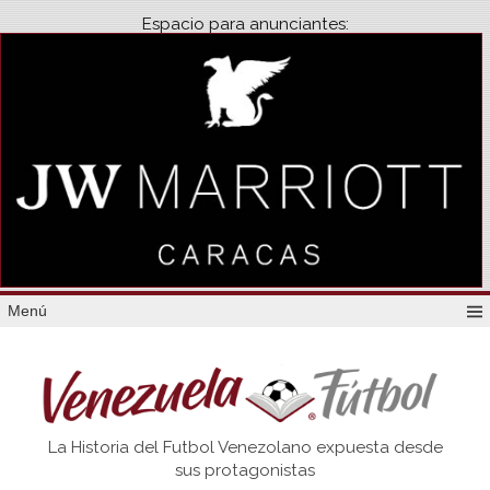
Espacio para anunciantes:
Menú
Venezuela
La Historia del Futbol Venezolano expuesta desde
Futbol
sus protagonistas