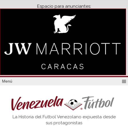
Espacio para anunciantes:
Menú
Venezuela
La Historia del Futbol Venezolano expuesta desde
Futbol
sus protagonistas