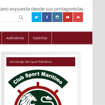
olano expuesta desde sus protagonistas
Anécdotas
Galerías
Homenaje del Sport Marítimo