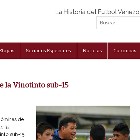
La Historia del Futbol Venez
Etapas
Seriados Especiales
Noticias
Columnas
 la Vinotinto sub-15
nóminas de
de 32
nto sub-15,