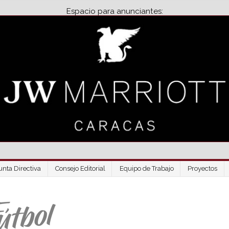
Espacio para anunciantes:
unta Directiva
Consejo Editorial
Equipo de Trabajo
Proyectos
Venezuela Futbo