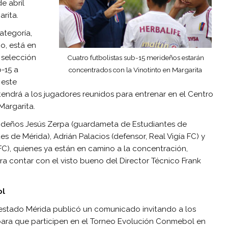
e abril
arita.
ategoría,
jo, está en
 selección
Cuatro futbolistas sub-15 merideños estarán
-15 a
concentrados con la Vinotinto en Margarita
 este
tendrá a los jugadores reunidos para entrenar en el Centro
Margarita.
ideños Jesús Zerpa (guardameta de Estudiantes de
es de Mérida), Adrián Palacios (defensor, Real Vigía FC) y
FC), quienes ya están en camino a la concentración,
ra contar con el visto bueno del Director Técnico Frank
ol
l estado Mérida publicó un comunicado invitando a los
para que participen en el Torneo Evolución Conmebol en