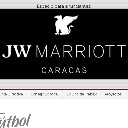
Espacio para anunciantes:
unta Directiva
Consejo Editorial
Equipo de Trabajo
Proyectos
Venezuela Futbo