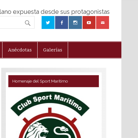
olano expuesta desde sus protagonistas
Anécdotas
Galerías
Homenaje del Sport Marítimo