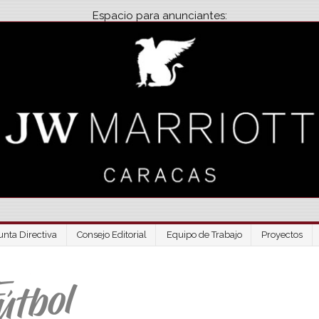
Espacio para anunciantes:
unta Directiva
Consejo Editorial
Equipo de Trabajo
Proyectos
Venezuela Futbo