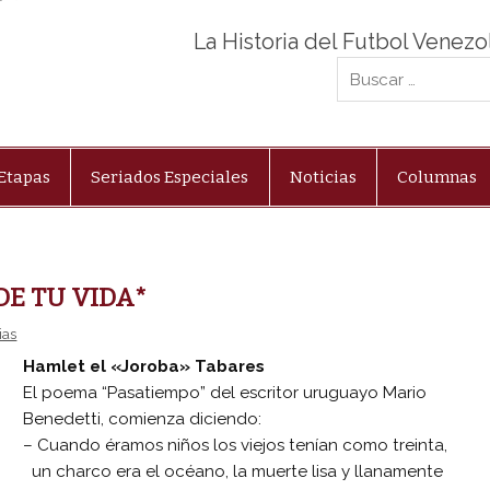
La Historia del Futbol Venez
Etapas
Seriados Especiales
Noticias
Columnas
O DE TU VIDA*
ias
Hamlet el «Joroba» Tabares
El poema “Pasatiempo” del escritor uruguayo Mario
Benedetti, comienza diciendo:
– Cuando éramos niños los viejos tenían como treinta,
un charco era el océano, la muerte lisa y llanamente