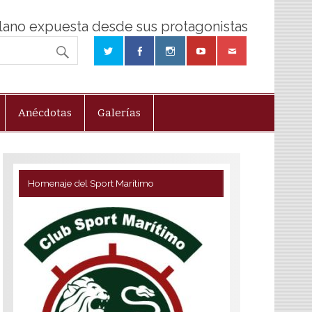
olano expuesta desde sus protagonistas
Anécdotas
Galerías
Homenaje del Sport Marítimo