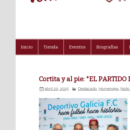
Inicio
Tienda
Eventos
Biografías
Cortita y al pie: *EL PARTID
abril 20, 2025
Destacado
,
Homenajes
,
Notic