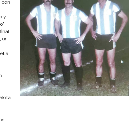
a con
a y
o”
inal.
, un
etía
n
elota
os.