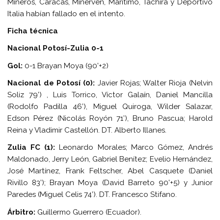
Mineros, Caracas, Minervén, Marítimo, Táchira y Deportivo
Italia habían fallado en el intento.
Ficha técnica
Nacional Potosí-Zulia 0-1
Gol:
0-1 Brayan Moya (90’+2)
Nacional de Potosí (0):
Javier Rojas; Walter Rioja (Nelvin
Soliz 79’) , Luis Torrico, Víctor Galaín, Daniel Mancilla
(Rodolfo Padilla 46’), Miguel Quiroga, Wilder Salazar,
Edson Pérez (Nicolás Royón 71’), Bruno Pascua; Harold
Reina y Vladimir Castellón. DT. Alberto Illanes.
Zulia FC (1):
Leonardo Morales; Marco Gómez, Andrés
Maldonado, Jerry León, Gabriel Benítez; Evelio Hernández,
José Martínez, Frank Feltscher, Abel Casquete (Daniel
Rivillo 83’); Brayan Moya (David Barreto 90’+5) y Junior
Paredes (Miguel Celis 74’). DT. Francesco Stifano.
Árbitro:
Guillermo Guerrero (Ecuador).