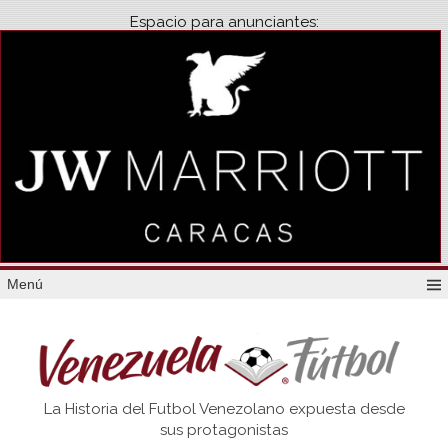
Espacio para anunciantes:
Menú
Venezuela
La Historia del Futbol Venezolano expuesta desde
Futbol
sus protagonistas