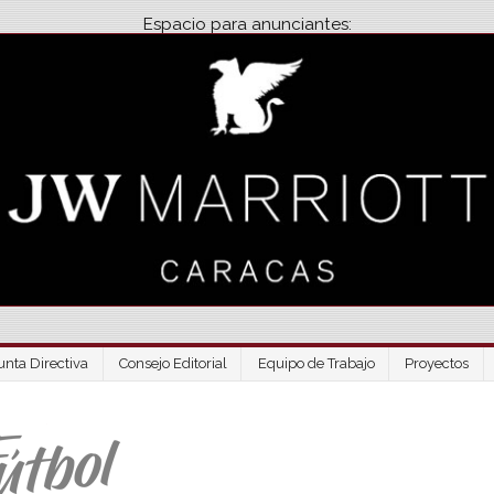
Espacio para anunciantes:
unta Directiva
Consejo Editorial
Equipo de Trabajo
Proyectos
Venezuela Futbo