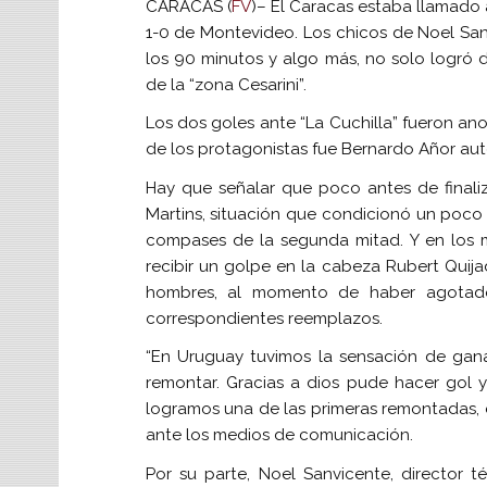
CARACAS (
FV
)– El Caracas estaba llamado 
1-0 de Montevideo. Los chicos de Noel San
los 90 minutos y algo más, no solo logró da
de la “zona Cesarini”.
Los dos goles ante “La Cuchilla” fueron anot
de los protagonistas fue Bernardo Añor auto
Hay que señalar que poco antes de finaliz
Martins, situación que condicionó un poco 
compases de la segunda mitad. Y en los m
recibir un golpe en la cabeza Rubert Quija
hombres, al momento de haber agotado 
correspondientes reemplazos.
“En Uruguay tuvimos la sensación de gan
remontar. Gracias a dios pude hacer gol 
logramos una de las primeras remontadas, e
ante los medios de comunicación.
Por su parte, Noel Sanvicente, director 