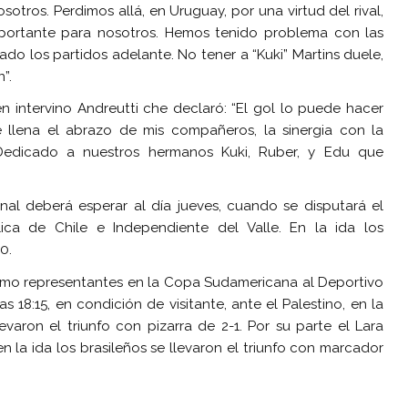
otros. Perdimos allá, en Uruguay, por una virtud del rival,
portante para nosotros. Hemos tenido problema con las
ado los partidos adelante. No tener a “Kuki” Martins duele,
”.
n intervino Andreutti che declaró: “El gol lo puede hacer
 llena el abrazo de mis compañeros, la sinergia con la
 Dedicado a nuestros hermanos Kuki, Ruber, y Edu que
inal deberá esperar al día jueves, cuando se disputará el
ica de Chile e Independiente del Valle. En la ida los
0.
como representantes en la Copa Sudamericana al Deportivo
s 18:15, en condición de visitante, ante el Palestino, en la
evaron el triunfo con pizarra de 2-1. Por su parte el Lara
en la ida los brasileños se llevaron el triunfo con marcador