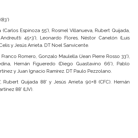
(83’)
 (Carlos Espinoza 55’), Rosmel Villanueva, Rubert Quijada,
Andreutti 45+3’), Leonardo Flores, Néstor Canelón (Luis
elis y Jesús Arrieta. DT Noel Sanvicente.
Franco Romero, Gonzalo Maulella (Jean Pierre Rosso 33’),
Medina, Hernán Figueredo (Diego Guastavino 66’), Pablo
tínez y Juan Ignacio Ramírez. DT Paulo Pezzolano.
 Rubert Quijada 88’ y Jesús Arrieta 90+8 (CFC). Hernán
tínez 88’ (LIV).