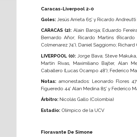
Caracas-Liverpool 2-0
Goles:
Jesús Arrieta 65’ y Ricardo Andreutti 
CARACAS (2):
Alain Baroja; Eduardo Fereira
Bernardo Añor; Ricardo Martins (Ricardo 
Colmenarez 74’), Daniel Saggiomo; Richard C
LIVERPOOL (0):
Jorge Bava; Steve Makuka, 
Martín Rivas, Maximiliano Bajter, Alan 
Caballero (Lucas Ocampo 48’); Federico Mar
Notas:
amonestados: Leonardo Flores 47’,
Figueredo 44’ Alan Medina 85’ y Federico Mar
Árbitro:
Nicolás Gallo (Colombia)
Estadio:
Olímpico de la UCV
Fioravante De Simone