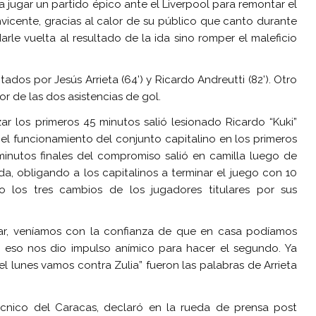
a jugar un partido épico ante el Liverpool para remontar el
vicente, gracias al calor de su público que canto durante
rle vuelta al resultado de la ida sino romper el maleficio
ados por Jesús Arrieta (64’) y Ricardo Andreutti (82’). Otro
r de las dos asistencias de gol.
ar los primeros 45 minutos salió lesionado Ricardo “Kuki”
el funcionamiento del conjunto capitalino en los primeros
inutos finales del compromiso salió en camilla luego de
da, obligando a los capitalinos a terminar el juego con 10
los tres cambios de los jugadores titulares por sus
ar, veníamos con la confianza de que en casa podíamos
y eso nos dio impulso anímico para hacer el segundo. Ya
l lunes vamos contra Zulia” fueron las palabras de Arrieta
técnico del Caracas, declaró en la rueda de prensa post