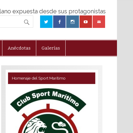
olano expuesta desde sus protagonistas
Anécdotas
Galerías
Homenaje del Sport Marítimo