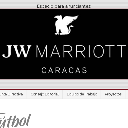
Espacio para anunciantes:
unta Directiva
Consejo Editorial
Equipo de Trabajo
Proyectos
Venezuela Futbo