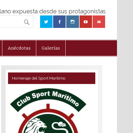
olano expuesta desde sus protagonistas
Anécdotas
Galerías
Homenaje del Sport Marítimo