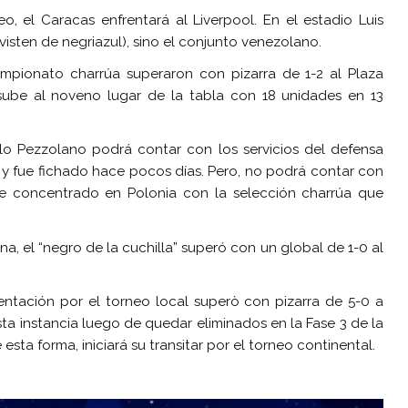
 el Caracas enfrentará al Liverpool. En el estadio Luis
e visten de negriazul), sino el conjunto venezolano.
ampionato charrúa superaron con pizarra de 1-2 al Plaza
 sube al noveno lugar de la tabla con 18 unidades en 13
ulo Pezzolano podrá contar con los servicios del defensa
 y fue fichado hace pocos días. Pero, no podrá contar con
te concentrado en Polonia con la selección charrúa que
, el “negro de la cuchilla” superó con un global de 1-0 al
sentación por el torneo local superò con pizarra de 5-0 a
sta instancia luego de quedar eliminados en la Fase 3 de la
sta forma, iniciará su transitar por el torneo continental.