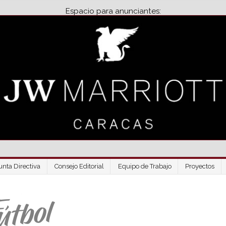
Espacio para anunciantes:
unta Directiva
Consejo Editorial
Equipo de Trabajo
Proyectos
Venezuela Futbo