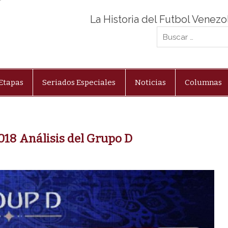
La Historia del Futbol Venez
Etapas
Seriados Especiales
Noticias
Columnas
018 Análisis del Grupo D