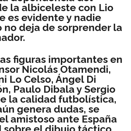
de la albiceleste con Lio
e es evidente y nadie
 no deja de sorprender la
nador.
ras figuras importantes en
ensor Nicolás Otamendi,
ni Lo Celso, Ángel Di
ón, Paulo Dibala y Sergio
 la calidad futbolística,
 aún genera dudas, se
el amistoso ante España
d sobre el dibujo táctico