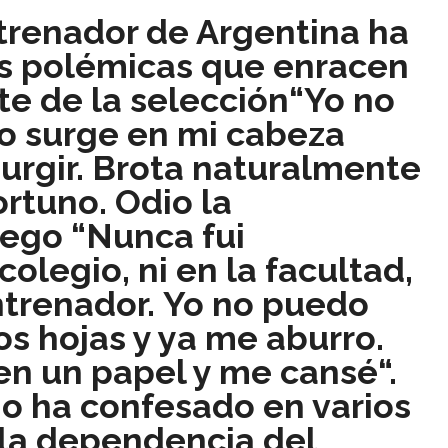
trenador de Argentina ha
s polémicas que enracen
e de la selección“Yo no
do surge en mi cabeza
urgir. Brota naturalmente
rtuno. Odio la
grego
“Nunca fui
colegio, ni en la facultad,
ntrenador.
Yo no puedo
os hojas y ya me aburro.
 en un papel y me cansé
“.
no ha confesado en varios
s la dependencia del