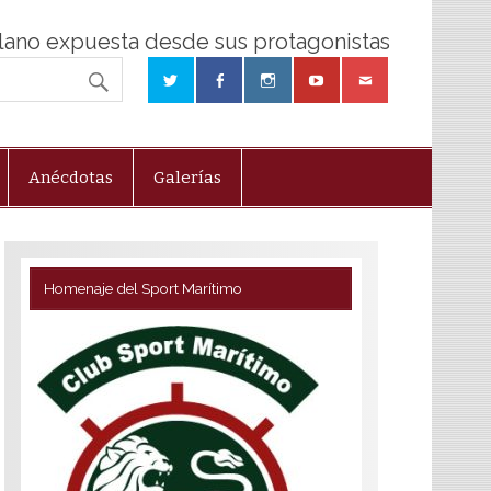
olano expuesta desde sus protagonistas
Anécdotas
Galerías
Homenaje del Sport Marítimo