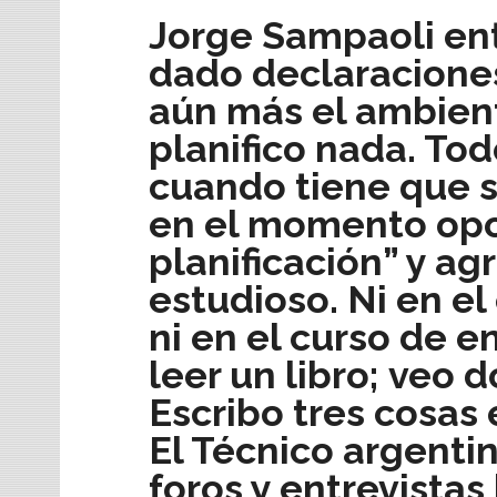
Jorge Sampaoli en
dado declaracione
aún más el ambient
planifico nada. To
cuando tiene que s
en el momento opo
planificación” y a
estudioso. Ni en el 
ni en el curso de e
leer un libro;
veo d
Escribo tres cosas
El Técnico argenti
foros y entrevista