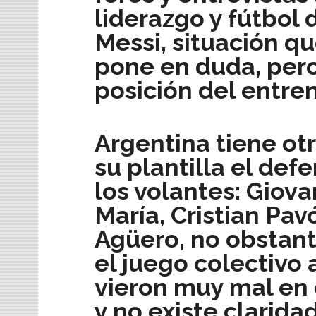
liderazgo y fútbol 
Messi, situación qu
pone en duda, pero
posición del entre
Argentina tiene ot
su plantilla el def
los volantes: Giova
María, Cristian Pav
Agüero, no obstante
el juego colectivo
vieron muy mal en 
y no existe clarida