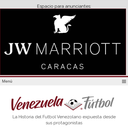
Espacio para anunciantes:
Menú
Venezuela
La Historia del Futbol Venezolano expuesta desde
Futbol
sus protagonistas