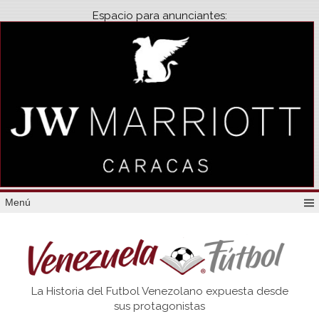
Espacio para anunciantes:
Menú
Venezuela
La Historia del Futbol Venezolano expuesta desde
Futbol
sus protagonistas