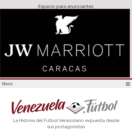
Espacio para anunciantes:
Menú
Venezuela
La Historia del Futbol Venezolano expuesta desde
Futbol
sus protagonistas