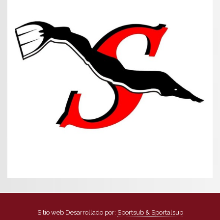
Sitio web Desarrollado por:
Sportsub & Sportalsub