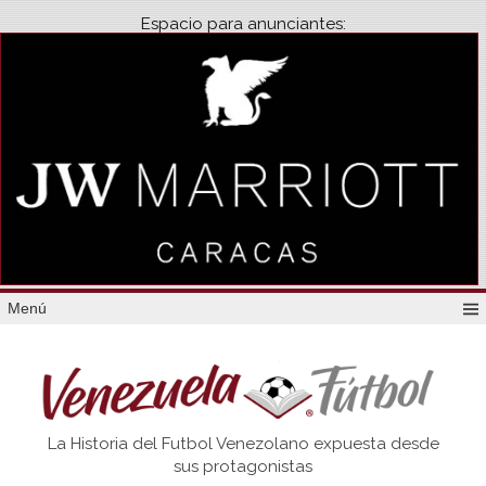
Espacio para anunciantes:
Menú
Venezuela
La Historia del Futbol Venezolano expuesta desde
Futbol
sus protagonistas