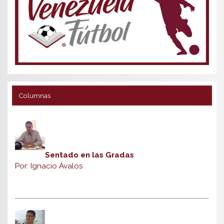
Columnas
Sentado en las Gradas
Por: Ignacio Ávalos