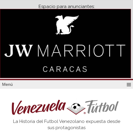
Espacio para anunciantes:
Menú
Venezuela
La Historia del Futbol Venezolano expuesta desde
Futbol
sus protagonistas