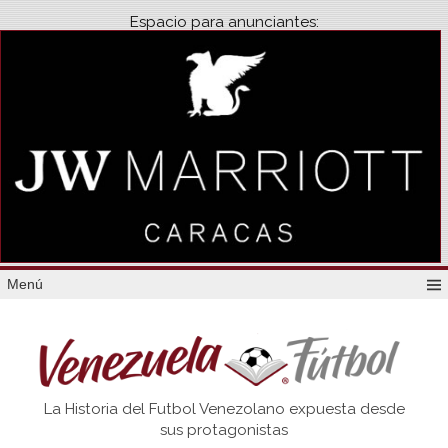
Espacio para anunciantes:
Menú
Venezuela
La Historia del Futbol Venezolano expuesta desde
Futbol
sus protagonistas