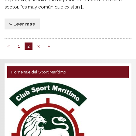
sector, “es muy común que existan […]
» Leer más
«
1
2
3
»
Homenaje del Sport Marítimo