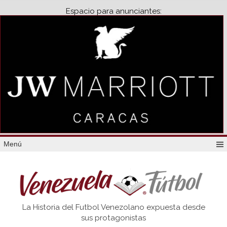
Espacio para anunciantes:
Menú
Venezuela
La Historia del Futbol Venezolano expuesta desde
Futbol
sus protagonistas