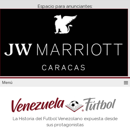
Espacio para anunciantes:
Menú
Venezuela
La Historia del Futbol Venezolano expuesta desde
Futbol
sus protagonistas