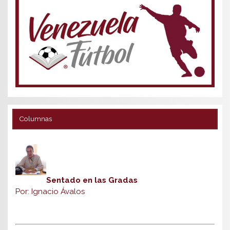
Columnas
Sentado en las Gradas
Por: Ignacio Ávalos