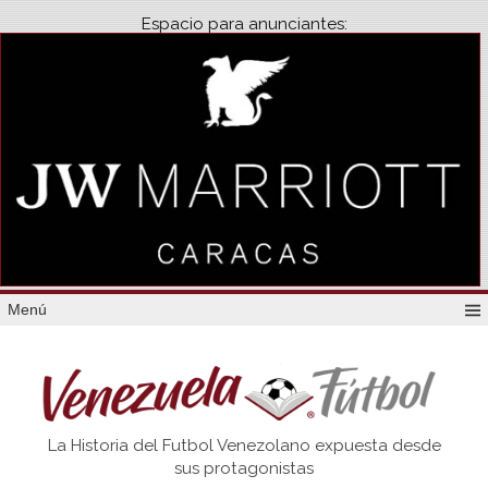
Espacio para anunciantes:
Menú
Venezuela
La Historia del Futbol Venezolano expuesta desde
Futbol
sus protagonistas