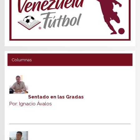
Columnas
Sentado en las Gradas
Por: Ignacio Ávalos