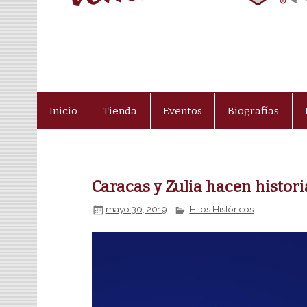
Inicio
Tienda
Eventos
Biografías
Caracas y Zulia hacen histor
mayo 30, 2019
Hitos Históricos