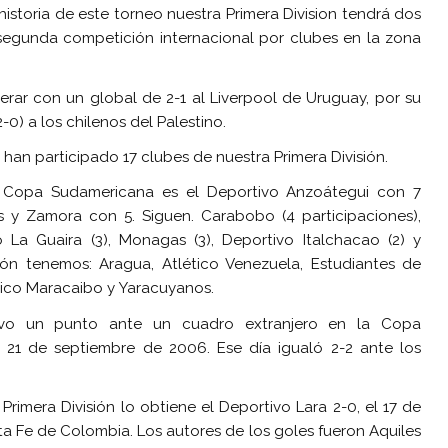
istoria de este torneo nuestra Primera Division tendrá dos
 segunda competición internacional por clubes en la zona
rar con un global de 2-1 al Liverpool de Uruguay, por su
-0) a los chilenos del Palestino.
han participado 17 clubes de nuestra Primera División.
a Copa Sudamericana es el Deportivo Anzoátegui con 7
os y Zamora con 5. Siguen. Carabobo (4 participaciones),
o La Guaira (3), Monagas (3), Deportivo Italchacao (2) y
ión tenemos: Aragua, Atlético Venezuela, Estudiantes de
tico Maracaibo y Yaracuyanos.
uvo un punto ante un cuadro extranjero en la Copa
21 de septiembre de 2006. Ese día igualó 2-2 ante los
Primera División lo obtiene el Deportivo Lara 2-0, el 17 de
a Fe de Colombia. Los autores de los goles fueron Aquiles