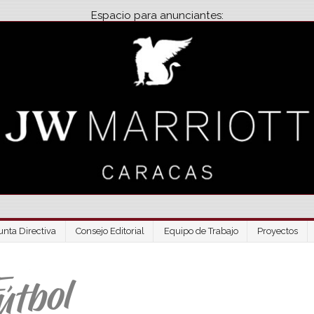
Espacio para anunciantes:
unta Directiva
Consejo Editorial
Equipo de Trabajo
Proyectos
Venezuela Futbo