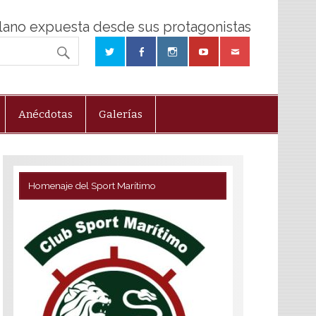
olano expuesta desde sus protagonistas
Anécdotas
Galerías
Homenaje del Sport Marítimo