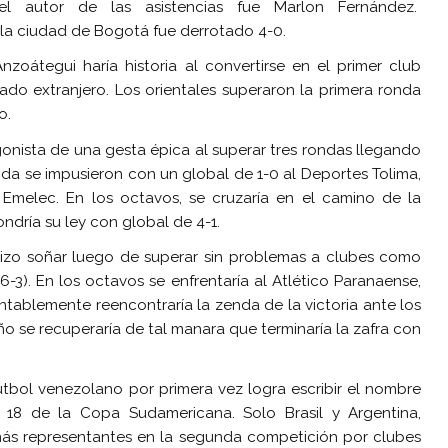
 el autor de las asistencias fue Marlon Fernández.
la ciudad de Bogotá fue derrotado 4-0.
nzoátegui haría historia al convertirse en el primer club
ado extranjero. Los orientales superaron la primera ronda
o.
gonista de una gesta épica al superar tres rondas llegando
onda se impusieron con un global de 1-0 al Deportes Tolima,
 Emelec. En los octavos, se cruzaría en el camino de la
ndría su ley con global de 4-1.
izo soñar luego de superar sin problemas a clubes como
-3). En los octavos se enfrentaría al Atlético Paranaense,
ntablemente reencontraría la zenda de la victoria ante los
leño se recuperaría de tal manara que terminaría la zafra con
 fútbol venezolano por primera vez logra escribir el nombre
 18 de la Copa Sudamericana. Solo Brasil y Argentina,
más representantes en la segunda competición por clubes