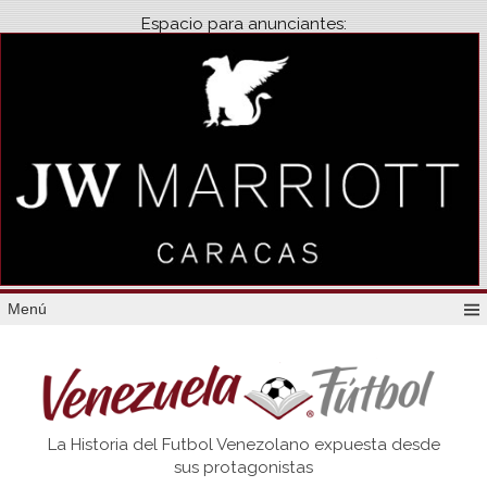
Espacio para anunciantes:
Menú
Venezuela
La Historia del Futbol Venezolano expuesta desde
Futbol
sus protagonistas