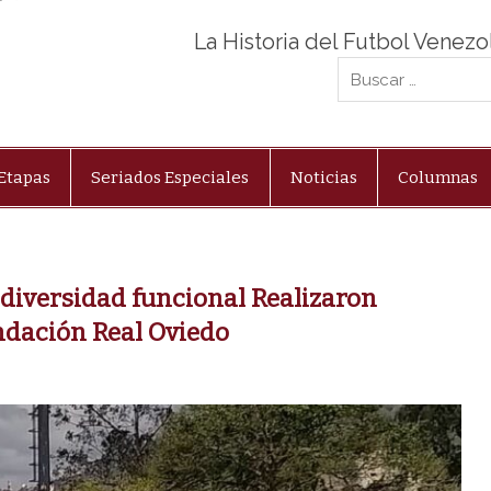
La Historia del Futbol Venez
Etapas
Seriados Especiales
Noticias
Columnas
iversidad funcional Realizaron
ndación Real Oviedo