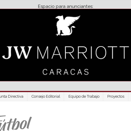
Espacio para anunciantes:
unta Directiva
Consejo Editorial
Equipo de Trabajo
Proyectos
Venezuela Futbo