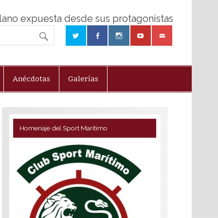
olano expuesta desde sus protagonistas
Anécdotas
Galerías
Homenaje del Sport Marítimo