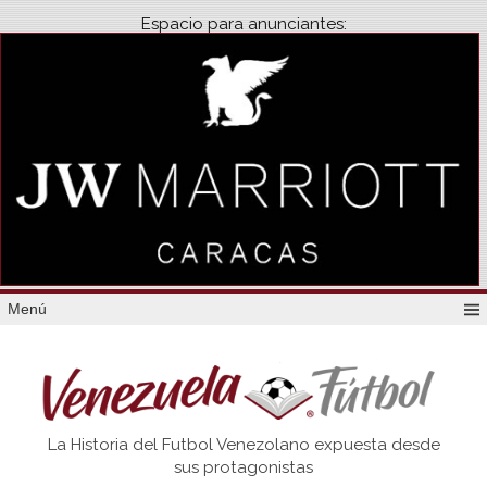
Espacio para anunciantes:
Menú
Venezuela
La Historia del Futbol Venezolano expuesta desde
Futbol
sus protagonistas