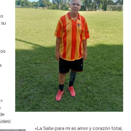
go
 su
ños
a
o»
s
de
ides).
«La Salle para mí es amor y corazón total,