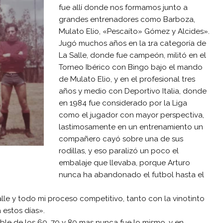
fue allí donde nos formamos junto a
grandes entrenadores como Barboza,
Mulato Elio, «Pescaíto» Gómez y Alcides».
Jugó muchos años en la 1ra categoría de
La Salle, donde fue campeón, militó en el
Torneo Ibérico con Bingo bajo el mando
de Mulato Elio, y en el profesional tres
años y medio con Deportivo Italia, donde
en 1984 fue considerado por la Liga
como el jugador con mayor perspectiva,
lastimosamente en un entrenamiento un
compañero cayó sobre una de sus
rodillas, y eso paralizó un poco el
embalaje que llevaba, porque Arturo
nunca ha abandonado el futbol hasta el
lle y todo mi proceso competitivo, tanto con la vinotinto
 estos días».
le de los 60, 70 y 80 mas nunca fue lo mismo, y en