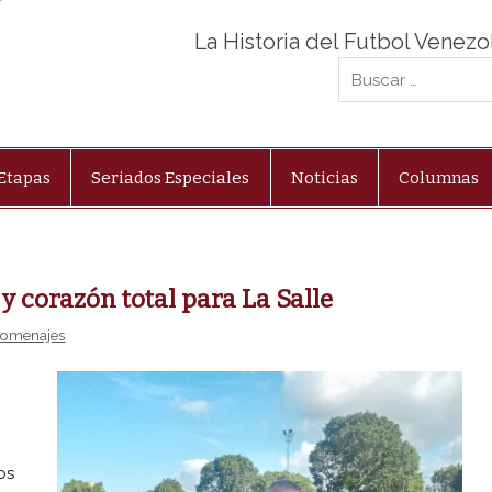
La Historia del Futbol Venez
Etapas
Seriados Especiales
Noticias
Columnas
 corazón total para La Salle
omenajes
os