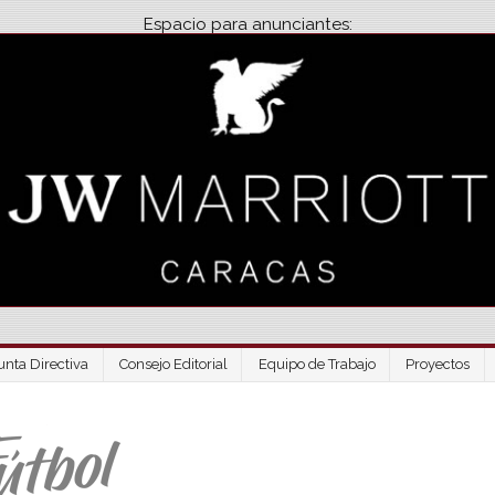
Espacio para anunciantes:
unta Directiva
Consejo Editorial
Equipo de Trabajo
Proyectos
Venezuela Futbo