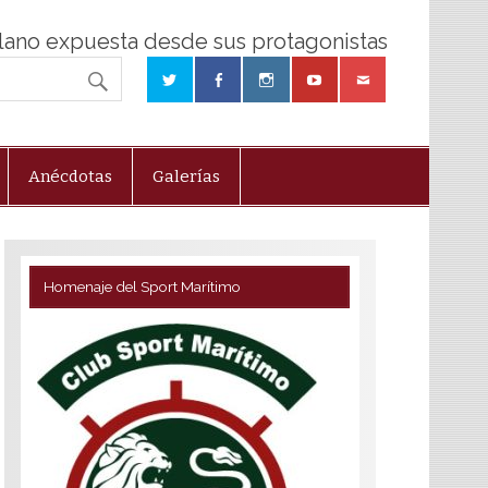
olano expuesta desde sus protagonistas
Anécdotas
Galerías
Homenaje del Sport Marítimo