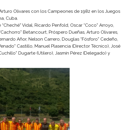
 Arturo Olivares con los Campeones de 1982 en los Juegos
na, Cuba.
se “Cheché” Vidal, Ricardo Penfold, Oscar “Coco” Arroyo,
 “Cachorro” Betancourt, Próspero Dueñas, Arturo Olivares,
Bernardo Añor, Nelson Carrero, Douglas “Fósforo” Cedeño,
Venado” Castillo, Manuel Plasencia (Director Técnico), José
uchillo” Dugarte (Utilero), Jasmín Pérez (Delegado) y