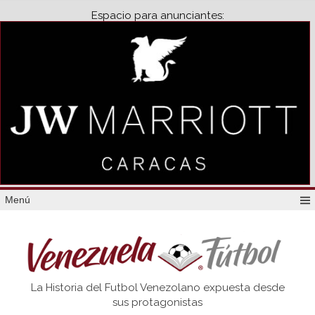
Espacio para anunciantes:
Menú
Venezuela
La Historia del Futbol Venezolano expuesta desde
Futbol
sus protagonistas