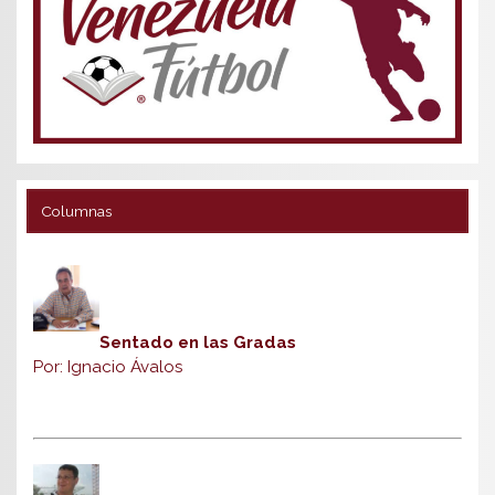
Columnas
Sentado en las Gradas
Por: Ignacio Ávalos