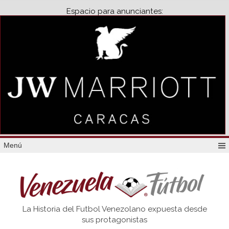
Espacio para anunciantes:
Menú
Venezuela
La Historia del Futbol Venezolano expuesta desde
Futbol
sus protagonistas