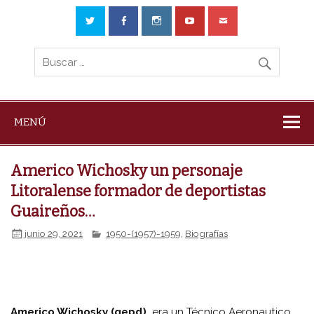
MENÚ
Americo Wichosky un personaje
Litoralense formador de deportistas
Guaireños…
junio 29, 2021
1950-(1957)-1959
,
Biografías
Americo Wichosky (qepd),
era un Técnico Aeronautico