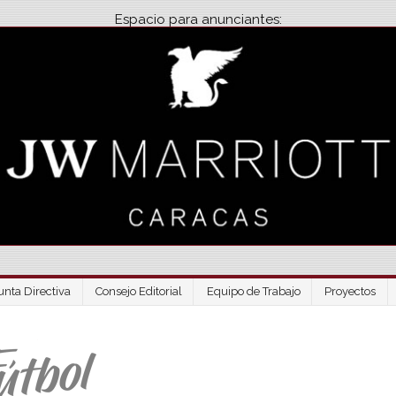
Espacio para anunciantes:
unta Directiva
Consejo Editorial
Equipo de Trabajo
Proyectos
Venezuela Futbo