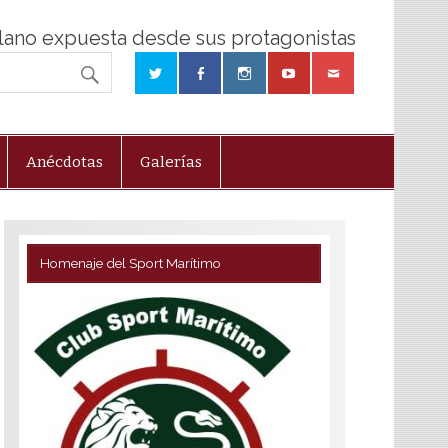
olano expuesta desde sus protagonistas
Anécdotas
Galerías
Homenaje del Sport Marítimo