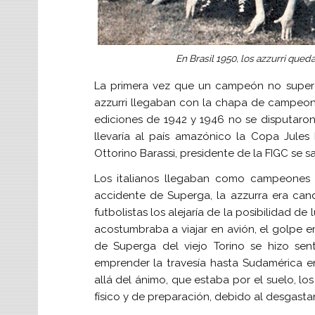
En Brasil 1950, los azzurri que
La primera vez que un campeón no supero 
azzurri llegaban con la chapa de campeon
ediciones de 1942 y 1946 no se disputaron
llevaría al país amazónico la Copa Jule
Ottorino Barassi, presidente de la FIGC se sa
Los italianos llegaban como campeones 
accidente de Superga, la azzurra era cand
futbolistas los alejaría de la posibilidad de
acostumbraba a viajar en avión, el golpe em
de Superga del viejo Torino se hizo sen
emprender la travesía hasta Sudamérica en
allá del ánimo, que estaba por el suelo, 
físico y de preparación, debido al desgasta