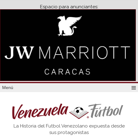
Espacio para anunciantes:
Menú
Venezuela
La Historia del Futbol Venezolano expuesta desde
Futbol
sus protagonistas