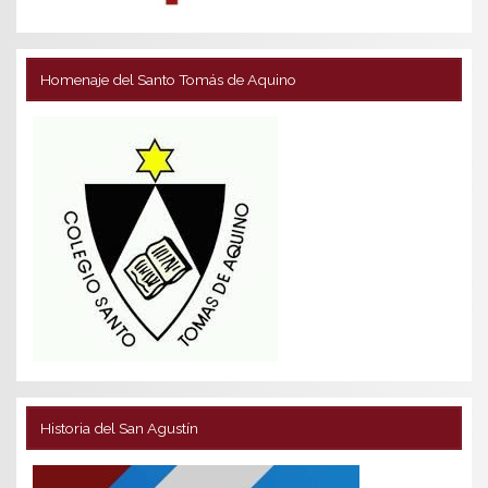
Homenaje del Santo Tomás de Aquino
Historia del San Agustín