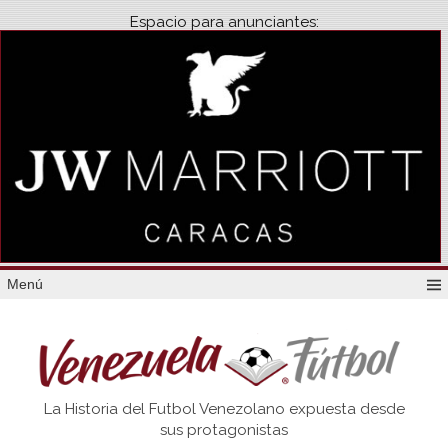
Espacio para anunciantes:
Menú
Venezuela
La Historia del Futbol Venezolano expuesta desde
Futbol
sus protagonistas