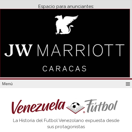
Espacio para anunciantes:
Menú
Venezuela
La Historia del Futbol Venezolano expuesta desde
Futbol
sus protagonistas